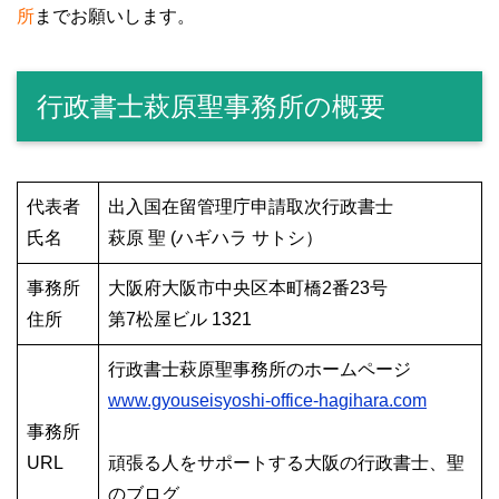
所
までお願いします。
行政書士萩原聖事務所の概要
代表者
出入国在留管理庁申請取次行政書士
氏名
萩原 聖 (ハギハラ サトシ）
事務所
大阪府大阪市中央区本町橋2番23号
住所
第7松屋ビル 1321
行政書士萩原聖事務所のホームページ
www.gyouseisyoshi-office-hagihara.com
事務所
URL
頑張る人をサポートする大阪の行政書士、聖
のブログ