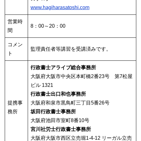
www.hagiharasatoshi.com
営業時
8：00～20：00
間
コメン
監理責任者等講習を受講済みです。
ト
行政書士アライブ総合事務所
大阪府大阪市中央区本町橋2番23号 第7松屋
ビル 1321
行政書士出口和也事務所
提携事
大阪府和泉市黒鳥町三丁目5番26号
務所
坂田行政書士事務所
大阪府池田市室町8番10号
宮川社労士行政書士事務所
大阪府大阪市西区立売堀1-4-12 リーガル立売